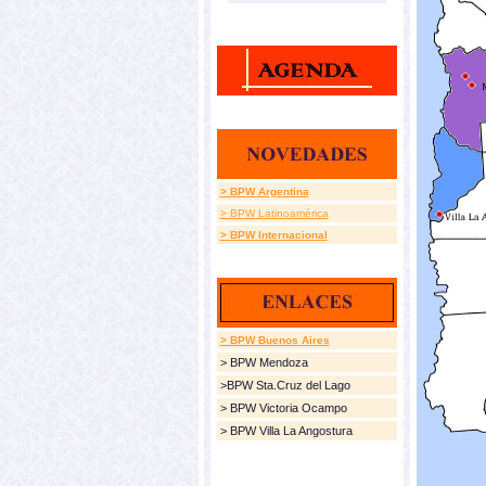
> BPW Argentina
> BPW Latinoamérica
> BPW Internacional
> BPW Buenos Aires
> BPW Mendoza
>BPW Sta.Cruz del Lago
> BPW Victoria Ocampo
> BPW Villa La Angostura