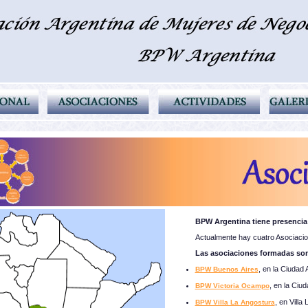
BPW Argentina tiene presencia 
Actualmente hay cuatro Asociacio
Las asociaciones formadas so
, en la Ciudad
BPW Buenos Aires
, en la Ciu
BPW Victoria Ocampo
, en Villa
BPW Villa La Angostura