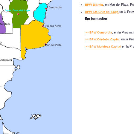
, en Mar del Plata, P
BPW Biarritz
en la Pro
BPW Sta.Cruz del Lago
Em formación
, en la Provinc
>> BPW Concordia
l en la P
>>
BPW Córdoba Capita
en la Pr
>> BPW Mendoza Capita
l