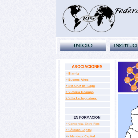
ASOCIACIONES
> Biarritz
> Buenos Aires
> Sta.Cruz del Lago
> Victoria Ocampo
> Villa La Angostura.
EN FORMACION
> Concordia, Entre Rios
> Córdoba Capital
>
> Mendoza Capital